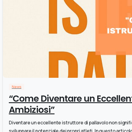
News
“Come Diventare un Eccellente
Ambiziosi”
Diventare un eccellente istruttore di pallavolo non signi
sviluppare il potenziale dei propri atleti. In questo artico