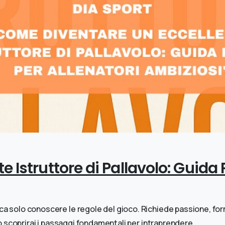
 Istruttore di Pallavolo: Guida P
fica solo conoscere le regole del gioco. Richiede passione, fo
lo scoprirai i passaggi fondamentali per intraprendere...