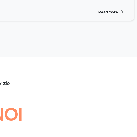
Read more
vizio
NOI