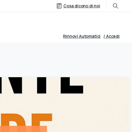
0
Area Studenti
ccount
Cosa dicono di noi
Rinnovi Automatici
/ Accedi