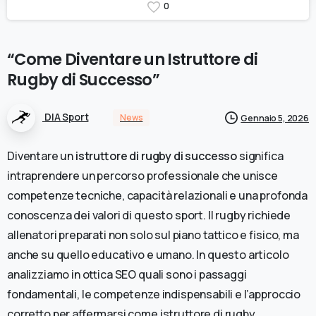
0
“Come
Diventare
un
Istruttore
di
Rugby
di
Successo”
DIA Sport
News
Gennaio 5, 2026
Diventare un
istruttore di rugby di successo
significa
intraprendere un percorso professionale che unisce
competenze tecniche, capacità relazionali e una profonda
conoscenza dei valori di questo sport. Il rugby richiede
allenatori preparati non solo sul piano tattico e fisico, ma
anche su quello educativo e umano. In questo articolo
analizziamo in ottica SEO quali sono i passaggi
fondamentali, le competenze indispensabili e l’approccio
corretto per affermarsi come istruttore di rugby.