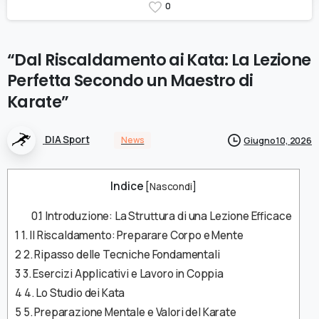
0
“Dal
Riscaldamento
ai
Kata:
La
Lezione
Perfetta
Secondo
un
Maestro
di
Karate”
DIA Sport
News
Giugno 10, 2026
Indice
[
Nascondi
]
0.1
Introduzione: La Struttura di una Lezione Efficace
1
1. Il Riscaldamento: Preparare Corpo e Mente
2
2. Ripasso delle Tecniche Fondamentali
3
3. Esercizi Applicativi e Lavoro in Coppia
4
4. Lo Studio dei Kata
5
5. Preparazione Mentale e Valori del Karate