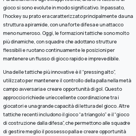
gioco si sono evolute in modo significativo. In passato,
l’hockey su prato era caratterizzato principalmente da una
struttura a piramide, con una forte difesa e un attacco
meno numeroso. Oggi, le formazioni tattiche sono molto
più dinamiche, con squadre che adottano strutture
flessibili e ruotano continuamente le posizioni per
mantenere un flusso di gioco rapido e imprevedibile.
Una delle tattiche più innovative è il “pressing alto”,
utilizzato per mantenere il controllo della palla nella metà
campo avversaria e creare opportunità di gol. Questo
approccio richiede un’eccellente coordinazione tra i
giocatori e una grande capacità di lettura del gioco. Altre
tattiche recenti includono il gioco “a triangolo” e il “gioco
di costruzione dalla difesa”, che permettono alle squadre
di gestire meglio il possesso palla e creare opportunità